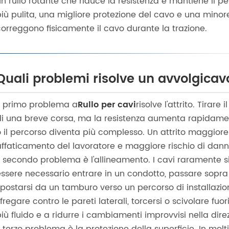
n rullo rotante che riduce la resistenza e mantiene il per
più pulita, una migliore protezione del cavo e una mino
correggono fisicamente il cavo durante la trazione.
Quali problemi risolve un avvolgicav
Il primo problema a
Rullo per cavi
risolve l'attrito. Tirare
di una breve corsa, ma la resistenza aumenta rapidame
o il percorso diventa più complesso. Un attrito maggiore
affaticamento del lavoratore e maggiore rischio di dan
Il secondo problema è l'allineamento. I cavi raramente s
ssere necessario entrare in un condotto, passare sopra i
spostarsi da un tamburo verso un percorso di installazi
fregare contro le pareti laterali, torcersi o scivolare fu
iù fluido e a ridurre i cambiamenti improvvisi nella direz
l terzo problema è la protezione della superficie. In molti 