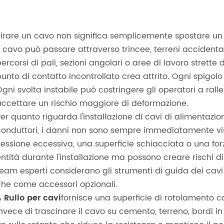
Tirare un cavo non significa semplicemente spostare un c
l cavo può passare attraverso trincee, terreni accidentat
ercorsi di pali, sezioni angolari o aree di lavoro strette
unto di contatto incontrollato crea attrito. Ogni spigolo
gni svolta instabile può costringere gli operatori a ral
accettare un rischio maggiore di deformazione.
er quanto riguarda l'installazione di cavi di alimentazion
conduttori, i danni non sono sempre immediatamente visib
lessione eccessiva, una superficie schiacciata o una for
ntità durante l'installazione ma possono creare rischi di
team esperti considerano gli strumenti di guida dei cavi
che come accessori opzionali.
A
Rullo per cavi
fornisce una superficie di rotolamento co
nvece di trascinare il cavo su cemento, terreno, bordi in