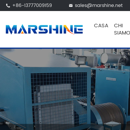
+86-13777009159
sales@marshine.net


CASA
CHI
SIAM