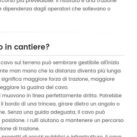
corso più prevedibile. Il risultato è una trazione
re dipendenza dagli operatori che sollevano o
o in cantiere?
 il cavo sul terreno può sembrare gestibile all'inizio
nte man mano che la distanza diventa più lunga
 significa maggiore forza di trazione, maggiore
neggiare la guaina del cavo.
i muovono in linea perfettamente dritta. Potrebbe
l bordo di una trincea, girare dietro un angolo o
one. Senza una guida adeguata, il cavo può
ori posizione. I rulli aiutano a mantenere un percorso
ione di trazione.
progetti di servizi pubblici e infrastrutture, il cavo