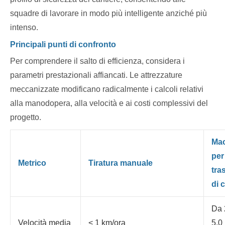
squadre di lavorare in modo più intelligente anziché più
intenso.
Principali punti di confronto
Per comprendere il salto di efficienza, considera i
parametri prestazionali affiancati. Le attrezzature
meccanizzate modificano radicalmente i calcoli relativi
alla manodopera, alla velocità e ai costi complessivi del
progetto.
Ma
per 
Metrico
Tiratura manuale
tra
di 
Da 
Velocità media
< 1 km/ora
5,0