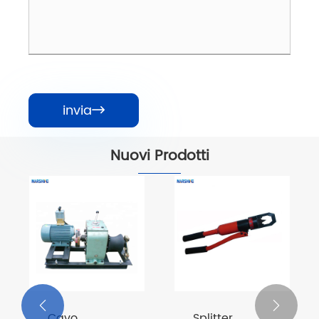
invia

Nuovi Prodotti


Macchina
Cavo