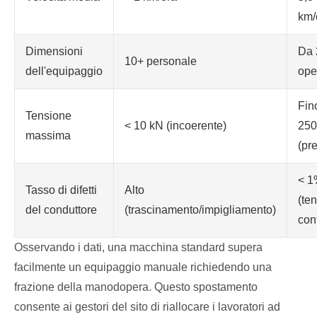
km/
Dimensioni
Da 
10+ personale
dell'equipaggio
ope
Fin
Tensione
< 10 kN (incoerente)
250
massima
(pr
< 1
Tasso di difetti
Alto
(te
del conduttore
(trascinamento/impigliamento)
con
Osservando i dati, una macchina standard supera
facilmente un equipaggio manuale richiedendo una
frazione della manodopera. Questo spostamento
consente ai gestori del sito di riallocare i lavoratori ad