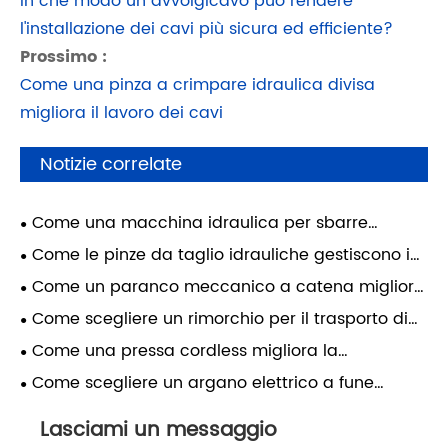
In che modo un avvolgicavo può rendere
l'installazione dei cavi più sicura ed efficiente?
Prossimo :
Come una pinza a crimpare idraulica divisa
migliora il lavoro dei cavi
Notizie correlate
Come una macchina idraulica per sbarre
collettrici migliora la realizzazione di quadri
Come le pinze da taglio idrauliche gestiscono i
elettrici
cavi per carichi pesanti
Come un paranco meccanico a catena migliora
la trazione dei cavi
Come scegliere un rimorchio per il trasporto di
bobine per l'installazione dei cavi
Come una pressa cordless migliora la
crimpatura dei cavi
Come scegliere un argano elettrico a fune
metallica per la trazione dei cavi
Lasciami un messaggio