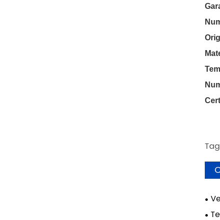
Gar
Num
Orig
Mate
Tem
Num
Cert
Tag
C
Ve
Te