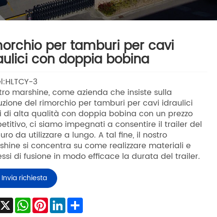
orchio per tamburi per cavi
aulici con doppia bobina
l:HLTCY-3
stro marshine, come azienda che insiste sulla
zione del rimorchio per tamburi per cavi idraulici
i di alta qualità con doppia bobina con un prezzo
titivo, ci siamo impegnati a consentire il trailer del
ro da utilizzare a lungo. A tal fine, il nostro
hine si concentra su come realizzare materiali e
ssi di fusione in modo efficace la durata del trailer.
Invia richiesta
Facebook
X
WhatsApp
Pinterest
LinkedIn
Share