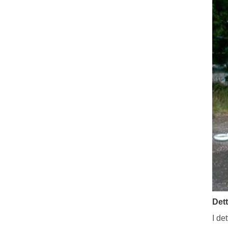
Dett
I de