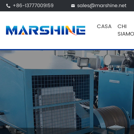
+86-13777009159
sales@marshine.net


CASA
CHI
SIAM