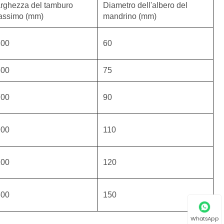
rghezza del tamburo
Diametro dell'albero del
assimo (mm)
mandrino (mm)
300
60
500
75
700
90
900
110
100
120
300
150
WhatsApp