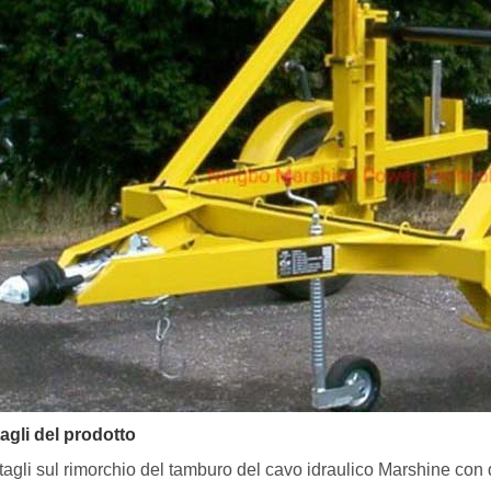
agli del prodotto
ttagli sul rimorchio del tamburo del cavo idraulico Marshine con