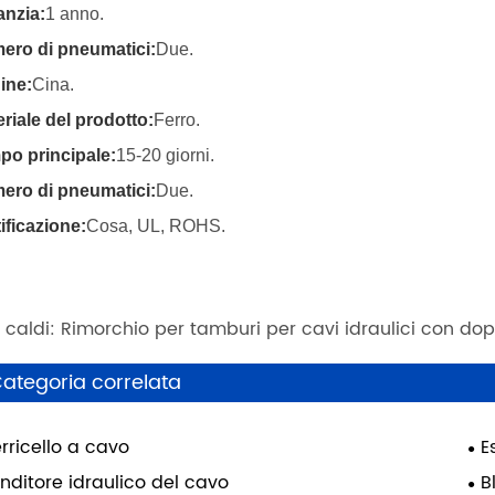
anzia:
1 anno.
ero di pneumatici:
Due.
ine:
Cina.
riale del prodotto:
Ferro.
po principale:
15-20 giorni.
ero di pneumatici:
Due.
ificazione:
Cosa, UL, ROHS.
 caldi: Rimorchio per tamburi per cavi idraulici con do
ategoria correlata
rricello a cavo
E
nditore idraulico del cavo
B