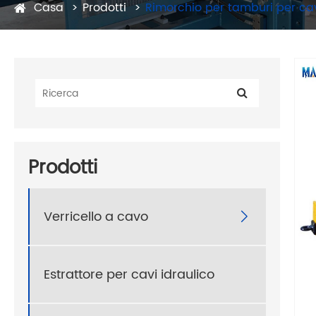
Casa
Prodotti
Rimorchio per tamburi per ca
Prodotti
Verricello a cavo

Estrattore per cavi idraulico