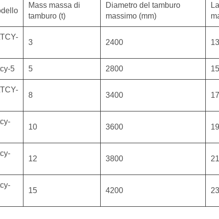
Mass massa di
Diametro del tamburo
La
dello
tamburo (t)
massimo (mm)
m
TCY-
3
2400
1
tcy-5
5
2800
1
TCY-
8
3400
1
tcy-
10
3600
1
tcy-
12
3800
2
tcy-
15
4200
2