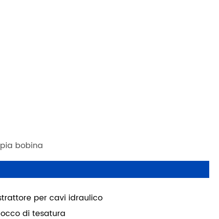
ppia bobina
strattore per cavi idraulico
locco di tesatura