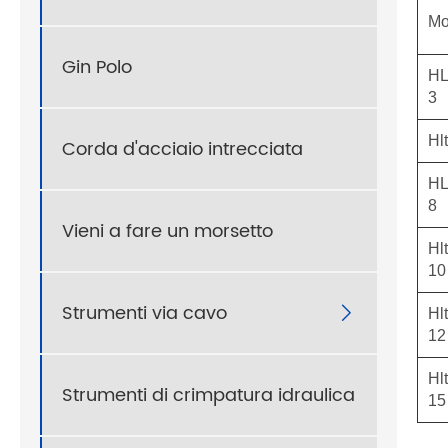
Mo
Gin Polo
HL
3
Hl
Corda d'acciaio intrecciata
HL
8
Vieni a fare un morsetto
Hl
10
Strumenti via cavo

Hl
12
Hl
Strumenti di crimpatura idraulica
15